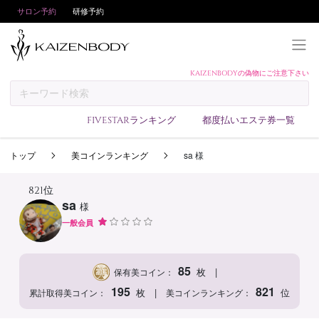
サロン予約
研修予約
KAIZENBODYの偽物にご注意下さい
KAIZENBODYとは
お支払い方法
FIVESTARランキング
都度払いエステ券一覧
予約方法
トップ
美コインランキング
sa 様
サロンランキング
技術者ランキング
821位
sa
様
アンケート
一般会員
美コインランキング
ブログ
85
|
枚
保有美コイン：
求人
195
821
|
枚
位
累計取得美コイン：
美コインランキング：
会員登録/ログイン