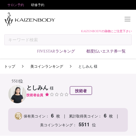
サロン予約
研修予約
KAIZENBODYの偽物にご注意下さい
KAIZENBODYとは
お支払い方法
FIVESTARランキング
都度払いエステ券一覧
予約方法
トップ
美コインランキング
としみん 様
サロンランキング
技術者ランキング
5511位
としみん
様
アンケート
技術者
技術者会員
美コインランキング
ブログ
6
6
|
|
枚
枚
保有美コイン：
累計取得美コイン：
求人
5511
位
美コインランキング：
会員登録/ログイン