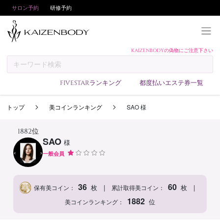
サロン予約
研修予約
KAIZENBODYの偽物にご注意下さい
KAIZENBODYとは
お支払い方法
FIVESTARランキング
都度払いエステ券一覧
予約方法
トップ
美コインランキング
SAO 様
サロンランキング
技術者ランキング
1882位
SAO
様
アンケート
一般会員
美コインランキング
ブログ
36
60
|
|
枚
枚
保有美コイン：
累計取得美コイン：
求人
1882
位
美コインランキング：
会員登録/ログイン