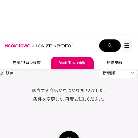
通販トップ
カテゴリー一覧
餌やり・水やり用品
餌やり・水やり用品
店舗/サロン検索
BcoinTown通販
研修予約
カテゴリー
餌やり・水やり用品
×
0
全
件
ブランド
該当する商品が見つかりませんでした。
ブランドを追加
条件を変更して、再度お試しください。
キーワード検索
リセットする
検索