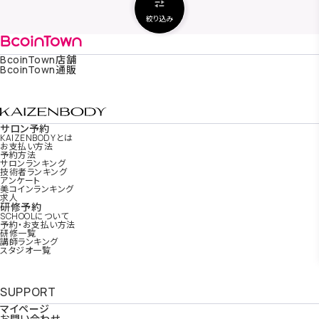
絞り込み
BcoinTown
店舗
BcoinTown
通販
サロン予約
KAIZENBODY
とは
お支払い方法
予約方法
サロンランキング
技術者ランキング
アンケート
美コインランキング
求人
研修予約
SCHOOL
について
予約・お支払い方法
研修一覧
講師ランキング
スタジオ一覧
SUPPORT
マイページ
お問い合わせ