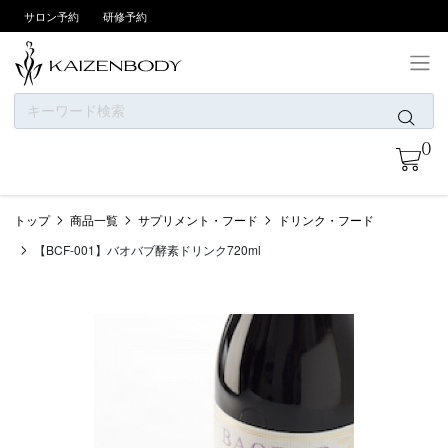
サロン予約
研修予約
ONLINE SHOPについて
0
お支払い方法
商品一覧
トップ
商品一覧
サプリメント・フード
ドリンク・フード
ニュース
【BCF-001】バオバブ酵素ドリンク720ml
カテゴリー
ブランド
会員登録/ログイン
お問い合わせ