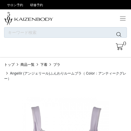
サロン予約
研修予約
ONLINE SHOPについて
0
お支払い方法
商品一覧
トップ
商品一覧
下着
ブラ
ニュース
Angellir (アンジェリール)ふんわりルームブラ（ Color：アンティークグレ
カテゴリー
ー）
ブランド
会員登録/ログイン
お問い合わせ