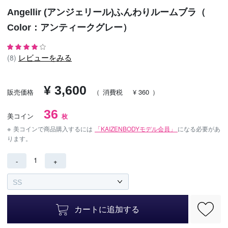
Angellir (アンジェリール)ふんわりルームブラ（
Color：アンティークグレー）
レビューをみる
(8)
¥ 3,600
販売価格
（
消費税
¥ 360
）
36
美コイン
枚
※
美コインで商品購入するには
「KAIZENBODYモデル会員」
になる必要があ
ります。
1
-
+
カートに追加する