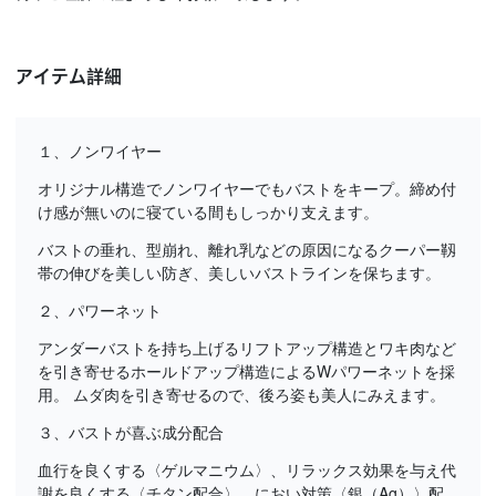
アイテム詳細
１、ノンワイヤー
オリジナル構造でノンワイヤーでもバストをキープ。締め付
け感が無いのに寝ている間もしっかり支えます。
バストの垂れ、型崩れ、離れ乳などの原因になるクーパー靱
帯の伸びを美しい防ぎ、美しいバストラインを保ちます。
２、パワーネット
アンダーバストを持ち上げるリフトアップ構造とワキ肉など
を引き寄せるホールドアップ構造によるWパワーネットを採
用。 ムダ肉を引き寄せるので、後ろ姿も美人にみえます。
３、バストが喜ぶ成分配合
血行を良くする〈ゲルマニウム〉、リラックス効果を与え代
謝を良くする〈チタン配合〉、におい対策〈銀（Ag）〉配