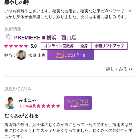
癒やしの時
いつも有難うございます。確実な技術と、確実な効果のWパワーで、す
っかり身体が全身楽になり、蘇りました。次回も本当に楽しみです。
施術情報
PREMIERE III 横浜 西口店
5.0
オンライン回数券
全身
小顔リフトアップ
21
担当：
松原 永恵
計
名
詳しくみる
2026/07/14
みまにゃ
モデル会員
むくみがとれる
施術前の数日、足全体のむくみが気になっていたのですが、施術後は見
事にむくみがとれてスッキリ細くなってました。むくみへの即効性がす
ごいです。