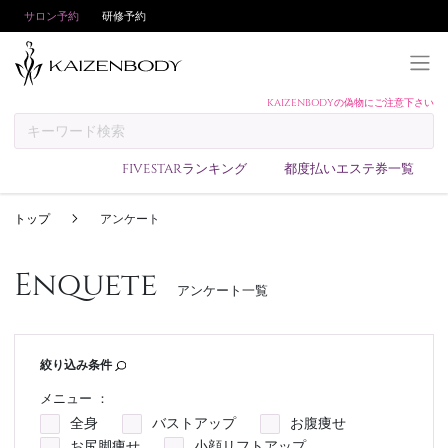
サロン予約
研修予約
KAIZENBODYの偽物にご注意下さい
KAIZENBODYとは
お支払い方法
FIVESTARランキング
都度払いエステ券一覧
予約方法
トップ
アンケート
サロンランキング
技術者ランキング
Enquete
アンケート一覧
アンケート
美コインランキング
ブログ
絞り込み条件
求人
メニュー ：
全身
バストアップ
お腹痩せ
会員登録/ログイン
お尻脚痩せ
小顔リフトアップ