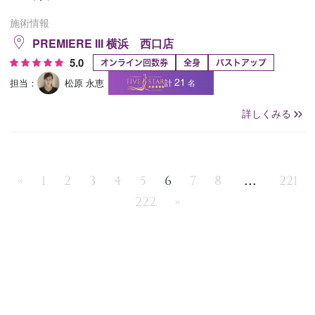
施術情報
PREMIERE III 横浜 西口店
5.0
オンライン回数券
全身
バストアップ
21
担当：
松原 永恵
計
名
詳しくみる
...
«
1
2
3
4
5
6
7
8
221
222
»