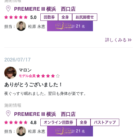
PREMIERE III 横浜 西口店
5.0
回数券
全身
お尻脚痩せ
21
担当：
松原 永恵
計
名
詳しくみる
2026/07/17
マロン
モデル会員
ありがとうございました！
夜ぐっすり眠れました。翌日も身体が楽です。
施術情報
PREMIERE III 横浜 西口店
4.8
オンライン回数券
全身
バストアップ
21
担当：
松原 永恵
計
名