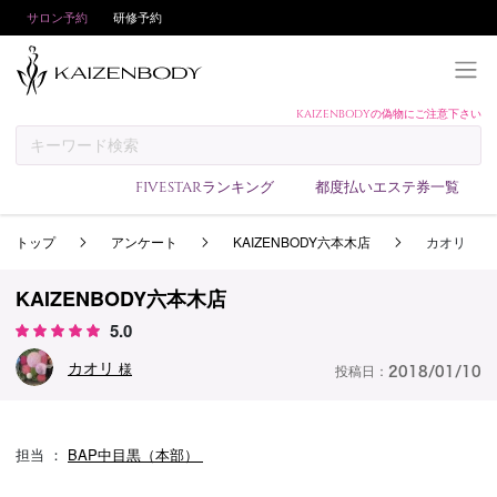
サロン予約
研修予約
KAIZENBODYの偽物にご注意下さい
KAIZENBODYとは
お支払い方法
FIVESTARランキング
都度払いエステ券一覧
予約方法
トップ
アンケート
KAIZENBODY六本木店
カオリ
サロンランキング
技術者ランキング
KAIZENBODY六本木店
アンケート
5.0
美コインランキング
カオリ
様
投稿日：
2018/01/10
ブログ
求人
担当 ：
BAP中目黒（本部）
会員登録/ログイン