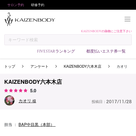
サロン予約
研修予約
KAIZENBODYの偽物にご注意下さい
KAIZENBODYとは
お支払い方法
FIVESTARランキング
都度払いエステ券一覧
予約方法
トップ
アンケート
KAIZENBODY六本木店
カオリ
サロンランキング
技術者ランキング
KAIZENBODY六本木店
アンケート
5.0
美コインランキング
カオリ
様
投稿日：
2017/11/28
ブログ
求人
担当 ：
BAP中目黒（本部）
会員登録/ログイン