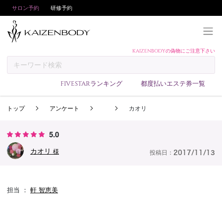
サロン予約
研修予約
KAIZENBODYの偽物にご注意下さい
KAIZENBODYとは
お支払い方法
FIVESTARランキング
都度払いエステ券一覧
予約方法
トップ
アンケート
カオリ
サロンランキング
技術者ランキング
5.0
アンケート
カオリ
様
投稿日：
2017/11/13
美コインランキング
ブログ
担当 ：
軒 智恵美
求人
会員登録/ログイン