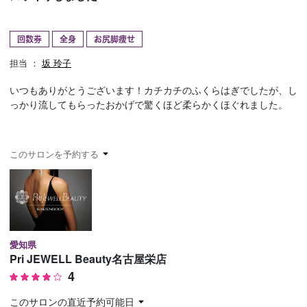
予約確認
お気に入り
回数券
全身
お尻脚痩せ
お問い合わせ
担当 ：
坂 玲子
いつもありがとうございます！カチカチのふくらはぎでしたが、し
っかり流してもらったおかげで驚くほど柔らかくほぐれました。
このサロンを予約する
愛知県
Pri JEWELL Beauty名古屋栄店
4
このサロンの直近予約可能日