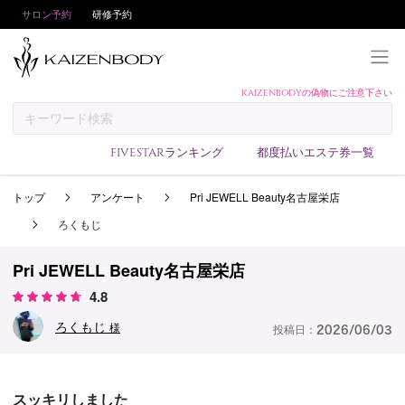
サロン予約
研修予約
KAIZENBODYの偽物にご注意下さい
KAIZENBODYとは
お支払い方法
FIVESTARランキング
都度払いエステ券一覧
予約方法
トップ
アンケート
Pri JEWELL Beauty名古屋栄店
サロンランキング
ろくもじ
技術者ランキング
アンケート
Pri JEWELL Beauty名古屋栄店
4.8
美コインランキング
ろくもじ
ブログ
様
投稿日：
2026/06/03
求人
会員登録/ログイン
スッキリしました