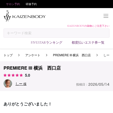
サロン予約
研修予約
KAIZENBODYの偽物にご注意下さい
KAIZENBODYとは
お支払い方法
FIVESTARランキング
都度払いエステ券一覧
予約方法
トップ
アンケート
PREMIERE III 横浜 西口店
しー
サロンランキング
技術者ランキング
PREMIERE III 横浜 西口店
アンケート
5.0
美コインランキング
しー
様
投稿日：
2026/05/14
ブログ
求人
ありがとうございました！
会員登録/ログイン