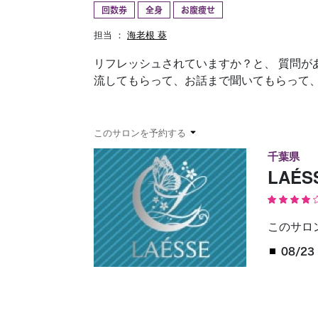
回数券
全身
お腹痩せ
予約確認
お気に入り
担当 ：
海老根 葵
リフレッシュされていますか？と、 質問が
流してもらって、お話まで聞いてもらって、最
このサロンを予約する
千葉県
LAÉ
このサロ
08/23 