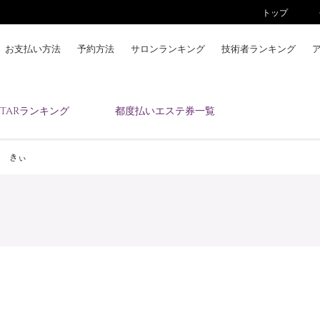
トップ
お支払い方法
予約方法
サロンランキング
技術者ランキング
KAIZENBODYとは
ESTARランキング
都度払いエステ券一覧
お支払い方法
予約方法
きぃ
サロンランキング
技術者ランキング
アンケート
美コインランキング
ブログ
求人
会員登録/ログイン