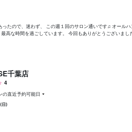
お問い合わせ
あったので、迷わず、 この週１回のサロン通いです♫ オール
高な時間を過ごしています。 今回もありがとうございました (
SSE千葉店
4
ンの直近予約可能日
(日)