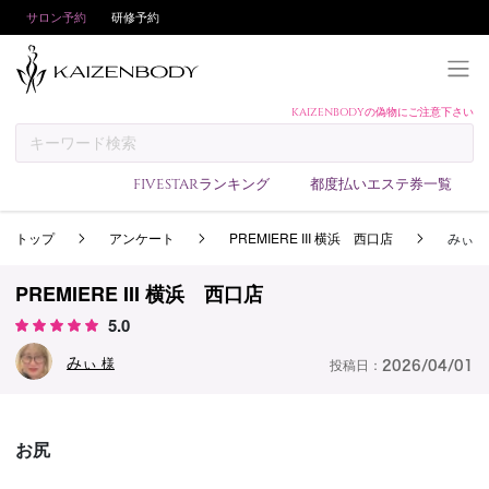
サロン予約
研修予約
KAIZENBODYの偽物にご注意下さい
KAIZENBODYとは
お支払い方法
FIVESTARランキング
都度払いエステ券一覧
予約方法
トップ
アンケート
PREMIERE III 横浜 西口店
みぃ
サロンランキング
技術者ランキング
PREMIERE III 横浜 西口店
アンケート
5.0
美コインランキング
みぃ
様
投稿日：
2026/04/01
ブログ
求人
お尻
会員登録/ログイン