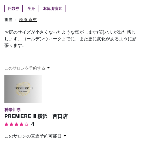
回数券
全身
お尻脚痩せ
予約確認
お気に入り
担当 ：
松原 永恵
お問い合わせ
お尻のサイズが小さくなったような気がします(笑)ハリが出た感じ
します。ゴールデンウィークまでに、また更に変化があるように頑
張ります。
このサロンを予約する
神奈川県
PREMIERE III 横浜 西口店
4
このサロンの直近予約可能日