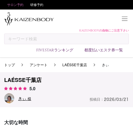
サロン予約
研修予約
KAIZENBODYの偽物にご注意下さい
KAIZENBODYとは
お支払い方法
FIVESTARランキング
都度払いエステ券一覧
予約方法
トップ
アンケート
LAÉSSE千葉店
きぃ
サロンランキング
技術者ランキング
LAÉSSE千葉店
アンケート
5.0
美コインランキング
きぃ
様
投稿日：
2026/03/21
ブログ
求人
大切な時間
会員登録/ログイン