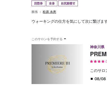
回数券
全身
お尻脚痩せ
予約確認
お気に入り
担当 ：
松原 永恵
ウォーキングの仕方を気にして次に繋げま
このサロンを予約する
神奈川県
PREM
このサロ
08/08 