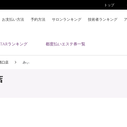
トップ
お支払い方法
予約方法
サロンランキング
技術者ランキング
KAIZENBODYとは
ESTARランキング
都度払いエステ券一覧
お支払い方法
予約方法
 西口店
みぃ
サロンランキング
技術者ランキング
店
アンケート
美コインランキング
ブログ
求人
会員登録/ログイン