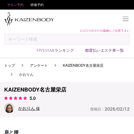
サロン予約
研修予約
KAIZENBODYの偽物にご注意下さい
KAIZENBODYとは
お支払い方法
FIVESTARランキング
都度払いエステ券一覧
予約方法
トップ
アンケート
KAIZENBODY名古屋栄店
サロンランキング
かおりん
技術者ランキング
アンケート
KAIZENBODY名古屋栄店
5.0
美コインランキング
かおりん
ブログ
様
投稿日：
2026/02/12
求人
会員登録/ログイン
肩と腰