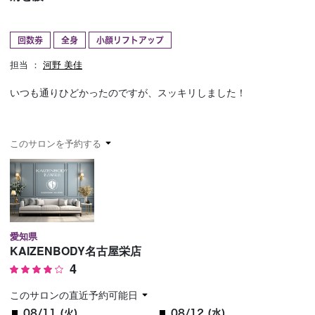
予約確認
お気に入り
回数券
全身
小顔リフトアップ
お問い合わせ
担当 ：
河野 美佳
いつも通りひどかったのですが、スッキリしました！
このサロンを予約する
愛知県
KAIZENBODY名古屋栄店
4
このサロンの直近予約可能日
08/11 (火)
08/12 (水)