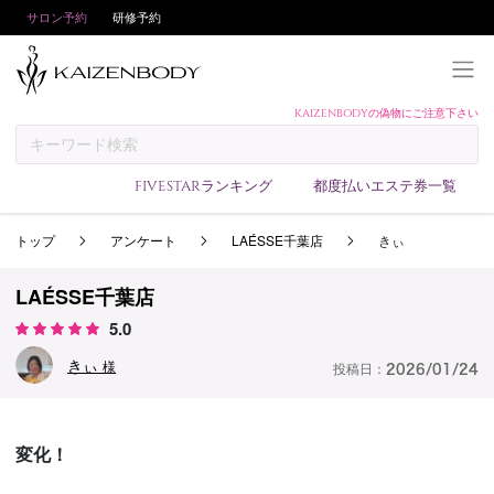
サロン予約
研修予約
KAIZENBODYの偽物にご注意下さい
KAIZENBODYとは
お支払い方法
FIVESTARランキング
都度払いエステ券一覧
予約方法
トップ
アンケート
LAÉSSE千葉店
きぃ
サロンランキング
技術者ランキング
LAÉSSE千葉店
アンケート
5.0
美コインランキング
きぃ
様
投稿日：
2026/01/24
ブログ
求人
変化！
会員登録/ログイン