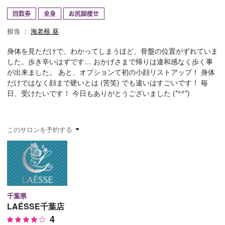
回数券
全身
お尻脚痩せ
予約確認
お気に入り
担当 ：
海老根 葵
お問い合わせ
身体を見ただけで、わかってしまうほど、骨盤の位置がずれていま
した。歩き辛いはずです… おかげさまで帰りは違和感なく歩く事
が出来ました。 あと、オプションて初の小顔リストアップ！ 身体
だけではなく顔まで硬いとは (苦笑) でも違いはすごいです！ 毎
日、受けたいです！ 今日もありがとうございました (*^^*)
このサロンを予約する
千葉県
LAÉSSE千葉店
4