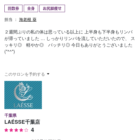
回数券
全身
お尻脚痩せ
予約確認
お気に入り
担当 ：
海老根 葵
お問い合わせ
２週間ぶりの私の体は思っている以上に 上半身も下半身もリンパ
が滞っていました … しっかりリンパを流していただいたので、 ス
ッキリ◎ 軽やか◎ パッチリ◎ 今日もありがとうございました
(*^^*)
このサロンを予約する
千葉県
LAÉSSE千葉店
4