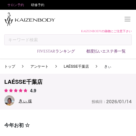
サロン予約
研修予約
KAIZENBODYの偽物にご注意下さい
KAIZENBODYとは
お支払い方法
FIVESTARランキング
都度払いエステ券一覧
予約方法
トップ
アンケート
LAÉSSE千葉店
きぃ
サロンランキング
技術者ランキング
LAÉSSE千葉店
アンケート
4.9
美コインランキング
きぃ
様
投稿日：
2026/01/14
ブログ
求人
今年お初 ☆
会員登録/ログイン