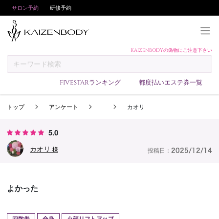
サロン予約
研修予約
KAIZENBODYの偽物にご注意下さい
KAIZENBODYとは
お支払い方法
FIVESTARランキング
都度払いエステ券一覧
予約方法
トップ
アンケート
カオリ
サロンランキング
技術者ランキング
5.0
アンケート
カオリ
様
投稿日：
2025/12/14
美コインランキング
ブログ
よかった
求人
会員登録/ログイン