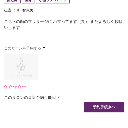
回数券
全身
小顔リフトアップ
予約確認
お気に入り
担当 ：
軒 智恵美
こちらの顔のマッサージに ハマってます（笑） またよろしくお願
お問い合わせ
いします！
このサロンを予約する
このサロンの直近予約可能日
予約手続きへ