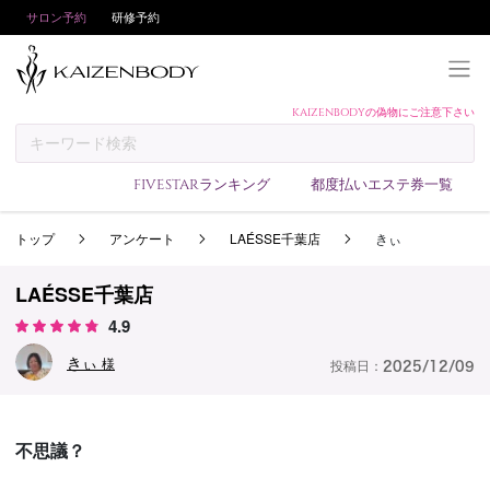
サロン予約
研修予約
KAIZENBODYの偽物にご注意下さい
KAIZENBODYとは
お支払い方法
FIVESTARランキング
都度払いエステ券一覧
予約方法
トップ
アンケート
LAÉSSE千葉店
きぃ
サロンランキング
技術者ランキング
LAÉSSE千葉店
アンケート
4.9
美コインランキング
きぃ
様
投稿日：
2025/12/09
ブログ
求人
不思議？
会員登録/ログイン