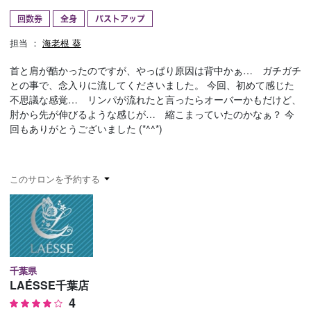
回数券
全身
バストアップ
予約確認
お気に入り
担当 ：
海老根 葵
お問い合わせ
首と肩が酷かったのですが、やっぱり原因は背中かぁ… ガチガチ
との事で、念入りに流してくださいました。 今回、初めて感じた
不思議な感覚… リンパが流れたと言ったらオーバーかもだけど、
肘から先が伸びるような感じが… 縮こまっていたのかなぁ？ 今
回もありがとうございました (*^^*)
このサロンを予約する
千葉県
LAÉSSE千葉店
4