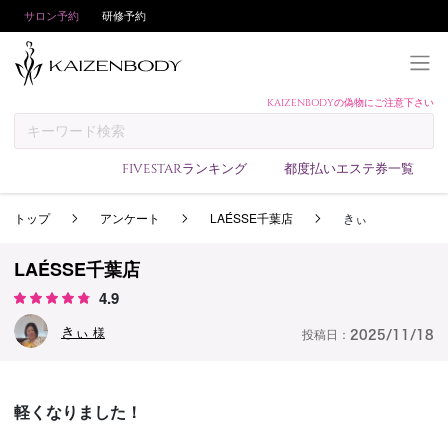
サロン予約
研修予約
KAIZENBODYの偽物にご注意下さい
KAIZENBODYとは
お支払い方法
FIVESTARランキング
都度払いエステ券一覧
予約方法
トップ
アンケート
LAÉSSE千葉店
きぃ
サロンランキング
技術者ランキング
LAÉSSE千葉店
アンケート
4.9
美コインランキング
きぃ
様
投稿日：
2025/11/18
ブログ
求人
軽くなりました！
会員登録/ログイン