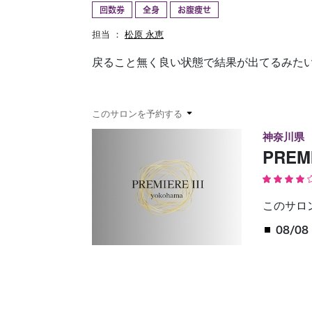
回数券
全身
お腹痩せ
予約確認
お気に入り
担当 ：
松原 永恵
戻ること無く良い状態で結果が出てるみた
このサロンを予約する
神奈川県
PREM
このサロ
08/08 