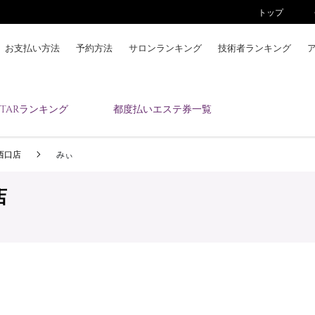
トップ
お支払い方法
予約方法
サロンランキング
技術者ランキング
KAIZENBODYとは
ESTARランキング
都度払いエステ券一覧
お支払い方法
予約方法
 西口店
みぃ
サロンランキング
技術者ランキング
店
アンケート
美コインランキング
ブログ
求人
会員登録/ログイン