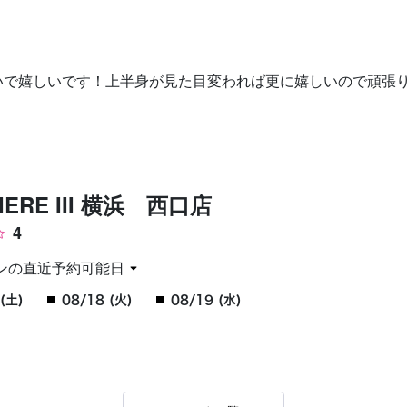
お問い合わせ
いで嬉しいです！上半身が見た目変われば更に嬉しいので頑張
IERE III 横浜 西口店
4
ンの直近予約可能日
(土)
08/18 (火)
08/19 (水)