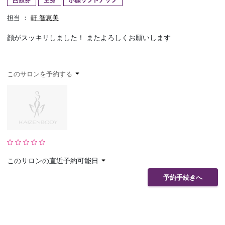
回数券
全身
小顔リフトアップ
予約確認
お気に入り
担当 ：
軒 智恵美
顔がスッキリしました！ またよろしくお願いします
お問い合わせ
このサロンを予約する
このサロンの直近予約可能日
予約手続きへ