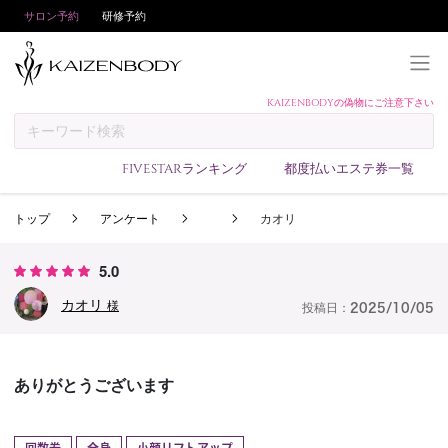
サロン予約
研修予約
KAIZENBODYの偽物にご注意下さい
KAIZENBODYとは
お支払い方法
FIVESTARランキング
都度払いエステ券一覧
予約方法
トップ
アンケート
カオリ
サロンランキング
技術者ランキング
5.0
アンケート
カオリ
様
投稿日：
2025/10/05
美コインランキング
ブログ
ありがとうございます
求人
会員登録/ログイン