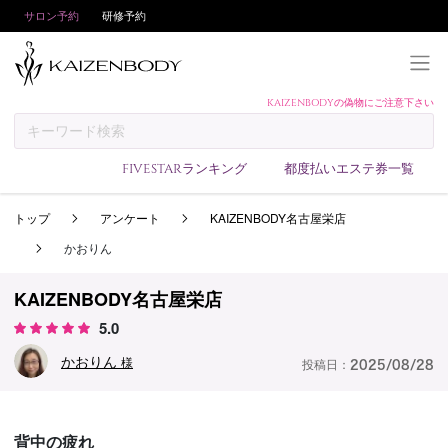
サロン予約
研修予約
KAIZENBODYの偽物にご注意下さい
KAIZENBODYとは
お支払い方法
FIVESTARランキング
都度払いエステ券一覧
予約方法
トップ
アンケート
KAIZENBODY名古屋栄店
サロンランキング
かおりん
技術者ランキング
アンケート
KAIZENBODY名古屋栄店
5.0
美コインランキング
かおりん
ブログ
様
投稿日：
2025/08/28
求人
会員登録/ログイン
背中の疲れ