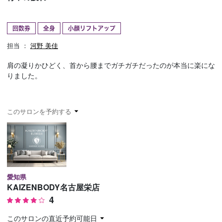
予約確認
お気に入り
回数券
全身
小顔リフトアップ
お問い合わせ
担当 ：
河野 美佳
肩の凝りかひどく、首から腰までガチガチだったのが本当に楽にな
りました。
このサロンを予約する
愛知県
KAIZENBODY名古屋栄店
4
このサロンの直近予約可能日