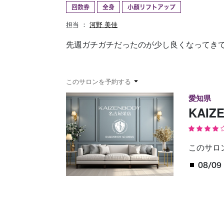
回数券
全身
小顔リフトアップ
予約確認
お気に入り
担当 ：
河野 美佳
先週ガチガチだったのが少し良くなってき
このサロンを予約する
愛知県
KAI
このサロ
08/09 