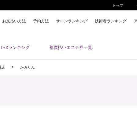
トップ
お支払い方法
予約方法
サロンランキング
技術者ランキング
KAIZENBODYとは
ESTARランキング
都度払いエステ券一覧
お支払い方法
予約方法
栄店
かおりん
サロンランキング
技術者ランキング
アンケート
美コインランキング
ブログ
求人
会員登録/ログイン