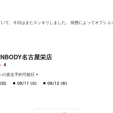
お問い合わせ
ていて、今日はまたスッキリしました。 状態によってオプショ
ZENBODY名古屋栄店
4
ンの直近予約可能日
(日)
08/11 (火)
08/12 (水)