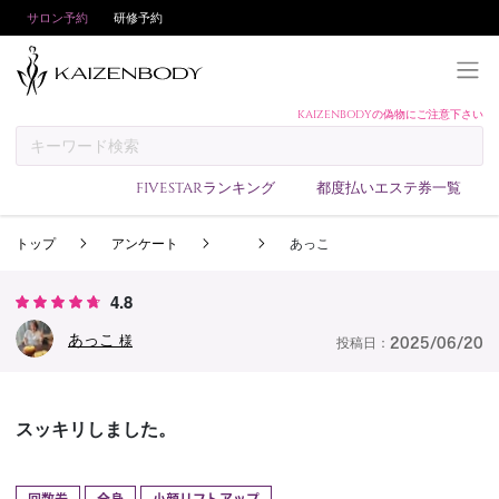
サロン予約
研修予約
KAIZENBODYの偽物にご注意下さい
KAIZENBODYとは
お支払い方法
FIVESTARランキング
都度払いエステ券一覧
予約方法
トップ
アンケート
あっこ
サロンランキング
技術者ランキング
4.8
アンケート
あっこ
様
投稿日：
2025/06/20
美コインランキング
ブログ
スッキリしました。
求人
会員登録/ログイン