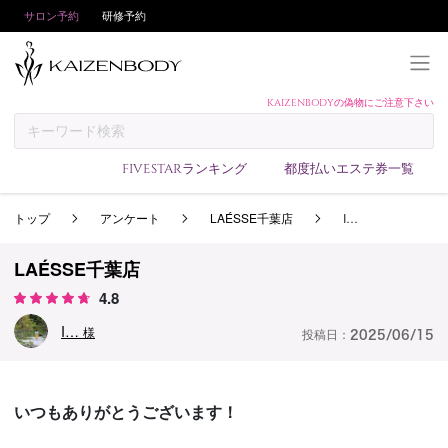
サロン予約
研修予約
KAIZENBODYの偽物にご注意下さい
KAIZENBODYとは
お支払い方法
FIVESTARランキング
都度払いエステ券一覧
予約方法
トップ
アンケート
LAÉSSE千葉店
I…
サロンランキング
技術者ランキング
LAÉSSE千葉店
アンケート
4.8
美コインランキング
I…
様
投稿日：
2025/06/15
ブログ
求人
いつもありがとうございます！
会員登録/ログイン