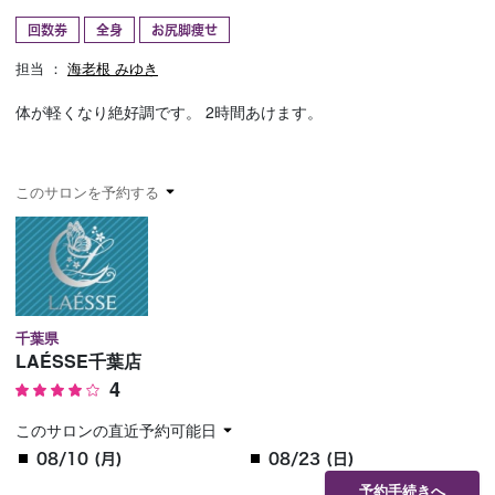
回数券
全身
お尻脚痩せ
予約確認
お気に入り
担当 ：
海老根 みゆき
お問い合わせ
体が軽くなり絶好調です。 2時間あけます。
このサロンを予約する
千葉県
LAÉSSE千葉店
4
このサロンの直近予約可能日
08/10 (月)
08/23 (日)
予約手続きへ