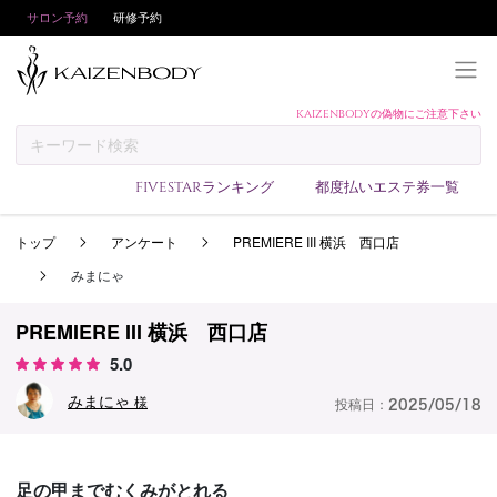
サロン予約
研修予約
KAIZENBODYの偽物にご注意下さい
KAIZENBODYとは
お支払い方法
FIVESTARランキング
都度払いエステ券一覧
予約方法
トップ
アンケート
PREMIERE III 横浜 西口店
サロンランキング
みまにゃ
技術者ランキング
アンケート
PREMIERE III 横浜 西口店
5.0
美コインランキング
みまにゃ
ブログ
様
投稿日：
2025/05/18
求人
会員登録/ログイン
足の甲までむくみがとれる