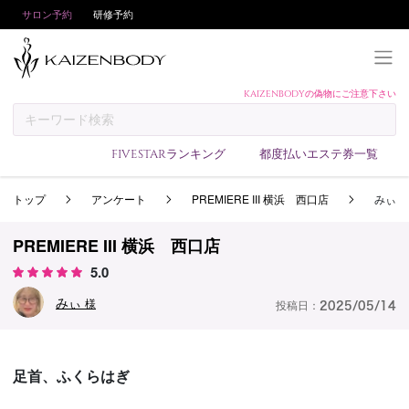
サロン予約
研修予約
KAIZENBODYの偽物にご注意下さい
KAIZENBODYとは
お支払い方法
FIVESTARランキング
都度払いエステ券一覧
予約方法
トップ
アンケート
PREMIERE III 横浜 西口店
みぃ
サロンランキング
技術者ランキング
PREMIERE III 横浜 西口店
アンケート
5.0
美コインランキング
みぃ
様
投稿日：
2025/05/14
ブログ
求人
足首、ふくらはぎ
会員登録/ログイン