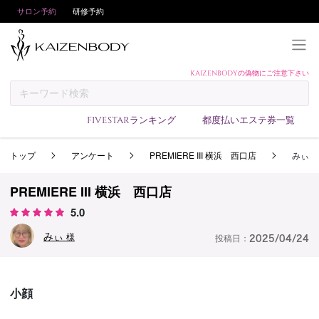
サロン予約
研修予約
KAIZENBODYの偽物にご注意下さい
KAIZENBODYとは
お支払い方法
FIVESTARランキング
都度払いエステ券一覧
予約方法
トップ
アンケート
PREMIERE III 横浜 西口店
みぃ
サロンランキング
技術者ランキング
PREMIERE III 横浜 西口店
アンケート
5.0
美コインランキング
みぃ
様
投稿日：
2025/04/24
ブログ
求人
小顔
会員登録/ログイン