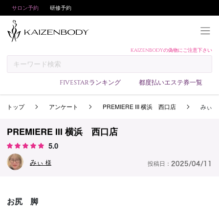
サロン予約
研修予約
KAIZENBODYの偽物にご注意下さい
KAIZENBODYとは
お支払い方法
FIVESTARランキング
都度払いエステ券一覧
予約方法
トップ
アンケート
PREMIERE III 横浜 西口店
みぃ
サロンランキング
技術者ランキング
PREMIERE III 横浜 西口店
アンケート
5.0
美コインランキング
みぃ
様
投稿日：
2025/04/11
ブログ
求人
お尻 脚
会員登録/ログイン