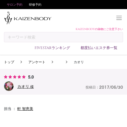
サロン予約
研修予約
KAIZENBODYの偽物にご注意下さい
KAIZENBODYとは
お支払い方法
FIVESTARランキング
都度払いエステ券一覧
予約方法
トップ
アンケート
カオリ
サロンランキング
技術者ランキング
5.0
アンケート
カオリ
様
投稿日：
2017/06/30
美コインランキング
ブログ
担当 ：
軒 智恵美
求人
会員登録/ログイン