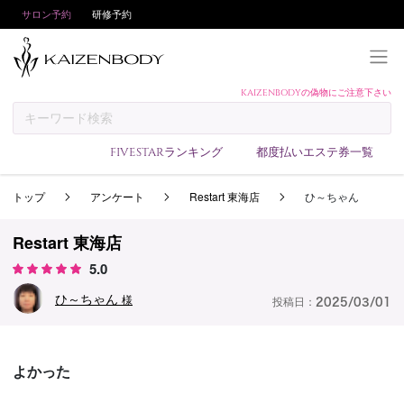
サロン予約
研修予約
KAIZENBODYの偽物にご注意下さい
KAIZENBODYとは
お支払い方法
FIVESTARランキング
都度払いエステ券一覧
予約方法
トップ
アンケート
Restart 東海店
ひ～ちゃん
サロンランキング
技術者ランキング
Restart 東海店
アンケート
5.0
美コインランキング
ひ～ちゃん
様
投稿日：
2025/03/01
ブログ
求人
よかった
会員登録/ログイン