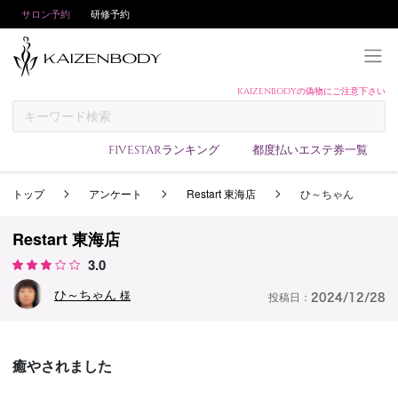
サロン予約
研修予約
KAIZENBODYの偽物にご注意下さい
KAIZENBODYとは
お支払い方法
FIVESTARランキング
都度払いエステ券一覧
予約方法
トップ
アンケート
Restart 東海店
ひ～ちゃん
サロンランキング
技術者ランキング
Restart 東海店
アンケート
3.0
美コインランキング
ひ～ちゃん
様
投稿日：
2024/12/28
ブログ
求人
癒やされました
会員登録/ログイン