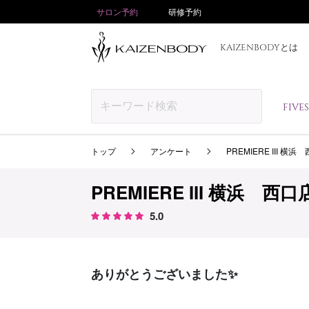
サロン予約
研修予約
KAIZENBODYとは
FIV
トップ
アンケート
PREMIERE III 横浜
PREMIERE III 横浜 西口
5.0
ありがとうございました✨️