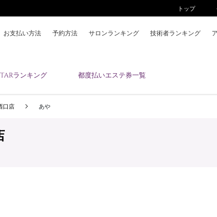
トップ
お支払い方法
予約方法
サロンランキング
技術者ランキング
KAIZENBODYとは
ESTARランキング
都度払いエステ券一覧
お支払い方法
予約方法
 西口店
あや
サロンランキング
技術者ランキング
店
アンケート
美コインランキング
ブログ
求人
会員登録/ログイン