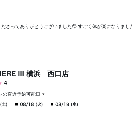
お問い合わせ
ださってありがとうございました😊 すごく体が楽になりました
IERE III 横浜 西口店
4
ンの直近予約可能日
(土)
08/18 (火)
08/19 (水)