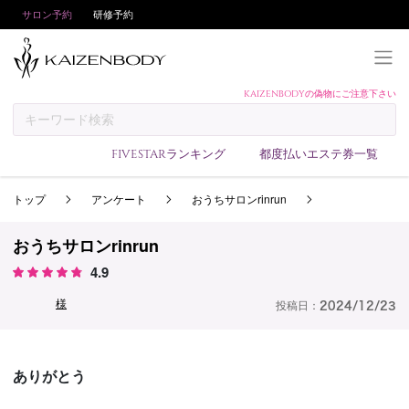
サロン予約
研修予約
KAIZENBODYの偽物にご注意下さい
KAIZENBODYとは
お支払い方法
FIVESTARランキング
都度払いエステ券一覧
予約方法
トップ
アンケート
おうちサロンrinrun
サロンランキング
技術者ランキング
おうちサロンrinrun
アンケート
4.9
美コインランキング
様
投稿日：
2024/12/23
ブログ
求人
ありがとう
会員登録/ログイン