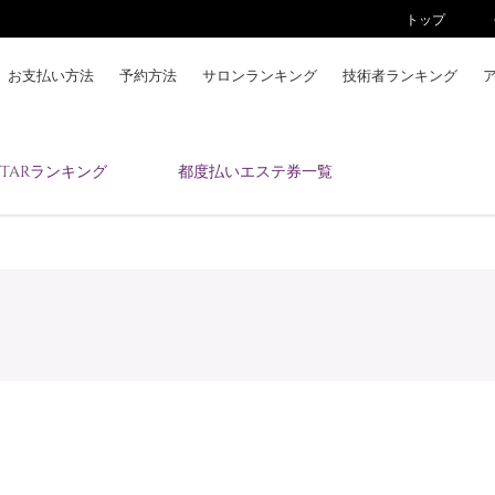
トップ
お支払い方法
予約方法
サロンランキング
技術者ランキング
KAIZENBODYとは
ESTARランキング
都度払いエステ券一覧
お支払い方法
予約方法
サロンランキング
技術者ランキング
アンケート
美コインランキング
ブログ
求人
会員登録/ログイン