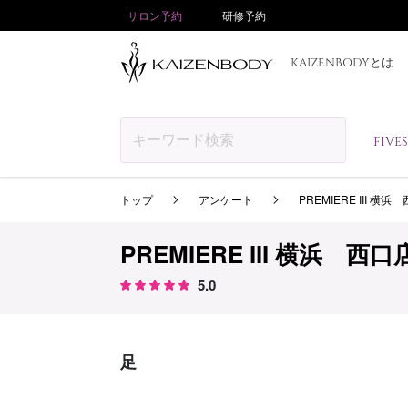
サロン予約
研修予約
KAIZENBODYとは
FIV
トップ
アンケート
PREMIERE III 横浜
PREMIERE III 横浜 西口
5.0
足