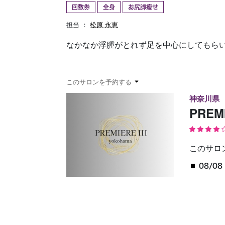
回数券
全身
お尻脚痩せ
予約確認
お気に入り
担当 ：
松原 永恵
なかなか浮腫がとれず足を中心にしてもら
このサロンを予約する
神奈川県
PREM
このサロ
08/08 