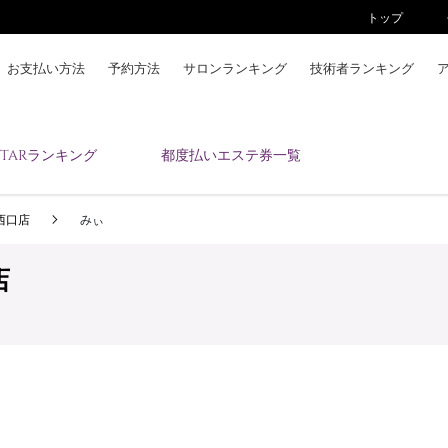
トップ
お支払い方法
予約方法
サロンランキング
技術者ランキング
KAIZENBODYとは
ESTARランキング
都度払いエステ券一覧
お支払い方法
予約方法
 西口店
みぃ
サロンランキング
技術者ランキング
店
アンケート
美コインランキング
ブログ
求人
会員登録/ログイン