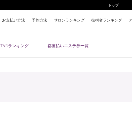
トップ
お支払い方法
予約方法
サロンランキング
技術者ランキング
KAIZENBODYとは
ESTARランキング
都度払いエステ券一覧
お支払い方法
予約方法
サロンランキング
技術者ランキング
アンケート
美コインランキング
ブログ
求人
会員登録/ログイン