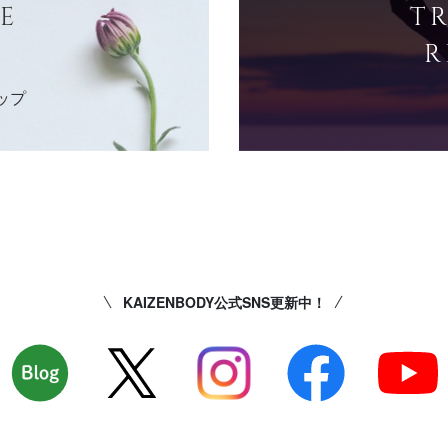
E
T
R
ップ
KAIZENBODY公式SNS更新中！