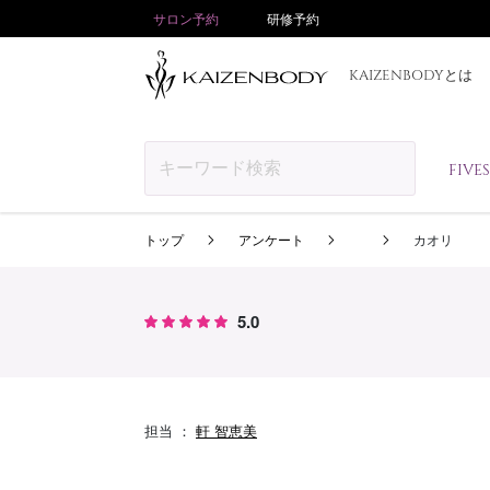
サロン予約
研修予約
KAIZENBODYとは
FIV
トップ
アンケート
カオリ
5.0
担当 ：
軒 智恵美