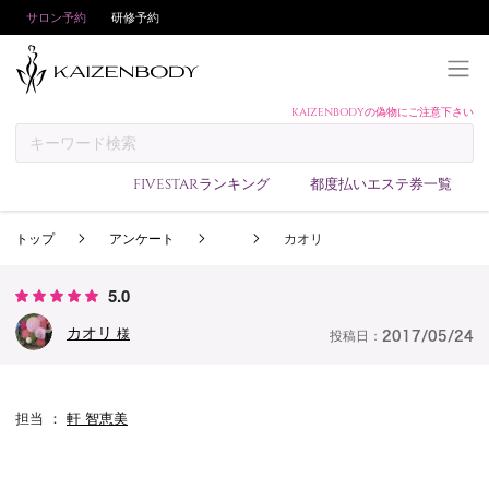
サロン予約
研修予約
KAIZENBODYの偽物にご注意下さい
KAIZENBODYとは
お支払い方法
FIVESTARランキング
都度払いエステ券一覧
予約方法
トップ
アンケート
カオリ
サロンランキング
技術者ランキング
5.0
アンケート
カオリ
様
投稿日：
2017/05/24
美コインランキング
ブログ
担当 ：
軒 智恵美
求人
会員登録/ログイン