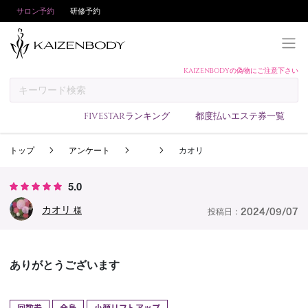
サロン予約
研修予約
KAIZENBODYの偽物にご注意下さい
KAIZENBODYとは
お支払い方法
FIVESTARランキング
都度払いエステ券一覧
予約方法
トップ
アンケート
カオリ
サロンランキング
技術者ランキング
5.0
アンケート
カオリ
様
投稿日：
2024/09/07
美コインランキング
ブログ
ありがとうございます
求人
会員登録/ログイン