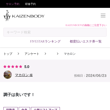
サロン予約
研修予約
KAIZENBODYの偽物にご注意下さい
KAIZENBODYとは
お支払い方法
FIVESTARランキング
都度払いエステ券一覧
予約方法
トップ
アンケート
マカロン
サロンランキング
技術者ランキング
5.0
アンケート
マカロン
様
投稿日：
2024/06/23
美コインランキング
ブログ
調子は良いです！
求人
会員登録/ログイン