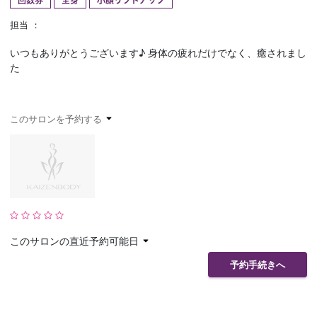
回数券
全身
小顔リフトアップ
予約確認
お気に入り
担当 ：
いつもありがとうございます♪ 身体の疲れだけでなく、癒されまし
お問い合わせ
た
このサロンを予約する
このサロンの直近予約可能日
予約手続きへ