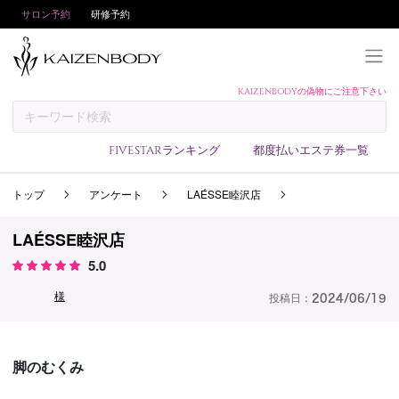
サロン予約
研修予約
KAIZENBODYの偽物にご注意下さい
KAIZENBODYとは
お支払い方法
FIVESTARランキング
都度払いエステ券一覧
予約方法
トップ
アンケート
LAÉSSE睦沢店
サロンランキング
技術者ランキング
LAÉSSE睦沢店
アンケート
5.0
美コインランキング
様
投稿日：
2024/06/19
ブログ
求人
脚のむくみ
会員登録/ログイン