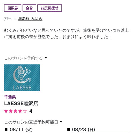
回数券
全身
お尻脚痩せ
予約確認
お気に入り
担当 ：
海老根 みゆき
お問い合わせ
むくみがひどいなと思っていたのですが、施術を受けていつも以上
に施術前後の差が歴然でした。おまけによく眠れました。
このサロンを予約する
千葉県
LAÉSSE睦沢店
4
このサロンの直近予約可能日
08/11 (火)
08/23 (日)