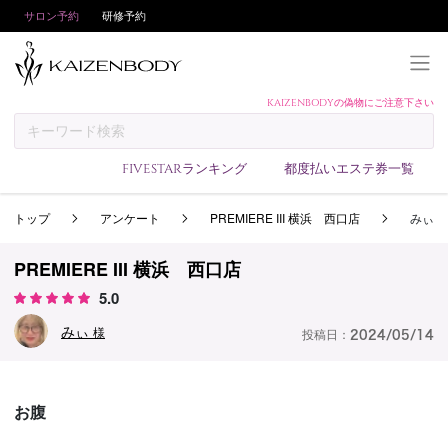
サロン予約
研修予約
KAIZENBODYの偽物にご注意下さい
KAIZENBODYとは
お支払い方法
FIVESTARランキング
都度払いエステ券一覧
予約方法
トップ
アンケート
PREMIERE III 横浜 西口店
みぃ
サロンランキング
技術者ランキング
PREMIERE III 横浜 西口店
アンケート
5.0
美コインランキング
みぃ
様
投稿日：
2024/05/14
ブログ
求人
お腹
会員登録/ログイン