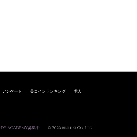
アンケート
美コインランキング
求人
ODY ACADEMY募集中
© 2026 biishiki Co., Ltd.