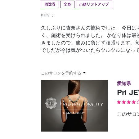
回数券
全身
小顔リフトアップ
予約確認
お気に入り
担当 ：
久しぶりに杏奈さんの施術でした。 今日
く、施術を受けられました。 かなり体は
きましたので、痛みに負けず頑張ります。
でしだが今は気がついたらツルツルになっ
このサロンを予約する
愛知県
Pri 
このサロ