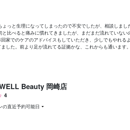
お問い合わせ
はちょっと生理になってしまったので不安でしたが、相談しまし
最初と比べると痛みに慣れてきましたが、まだまだ流れていない
毎回家でのケアのアドバイスもしていただき、少しでもやれる
てました。前より足が流れてる証拠かな、これからも通います
JEWELL Beauty 岡崎店
4
ンの直近予約可能日