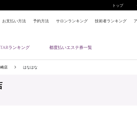
トップ
お支払い方法
予約方法
サロンランキング
技術者ランキング
KAIZENBODYとは
ESTARランキング
都度払いエステ券一覧
お支払い方法
予約方法
 岡崎店
はなはな
サロンランキング
技術者ランキング
店
アンケート
美コインランキング
ブログ
求人
会員登録/ログイン