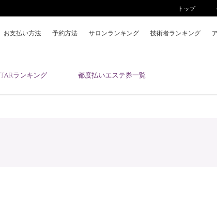
トップ
お支払い方法
予約方法
サロンランキング
技術者ランキング
KAIZENBODYとは
ESTARランキング
都度払いエステ券一覧
お支払い方法
予約方法
サロンランキング
技術者ランキング
アンケート
美コインランキング
ブログ
求人
会員登録/ログイン