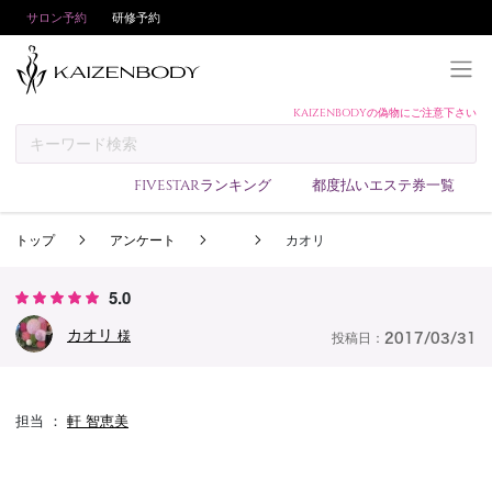
サロン予約
研修予約
KAIZENBODYの偽物にご注意下さい
KAIZENBODYとは
お支払い方法
FIVESTARランキング
都度払いエステ券一覧
予約方法
トップ
アンケート
カオリ
サロンランキング
技術者ランキング
5.0
アンケート
カオリ
様
投稿日：
2017/03/31
美コインランキング
ブログ
担当 ：
軒 智恵美
求人
会員登録/ログイン