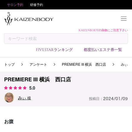
サロン予約
研修予約
KAIZENBODYの偽物にご注意下さい
KAIZENBODYとは
お支払い方法
FIVESTARランキング
都度払いエステ券一覧
予約方法
トップ
アンケート
PREMIERE III 横浜 西口店
みぃ
サロンランキング
技術者ランキング
PREMIERE III 横浜 西口店
アンケート
5.0
美コインランキング
みぃ
様
投稿日：
2024/01/09
ブログ
求人
お腹
会員登録/ログイン