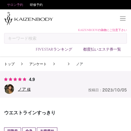
サロン予約
研修予約
KAIZENBODYの偽物にご注意下さい
KAIZENBODYとは
お支払い方法
FIVESTARランキング
都度払いエステ券一覧
予約方法
トップ
アンケート
ノア
サロンランキング
技術者ランキング
4.9
アンケート
ノア
様
投稿日：
2023/10/05
美コインランキング
ブログ
ウエストラインすっきり
求人
会員登録/ログイン