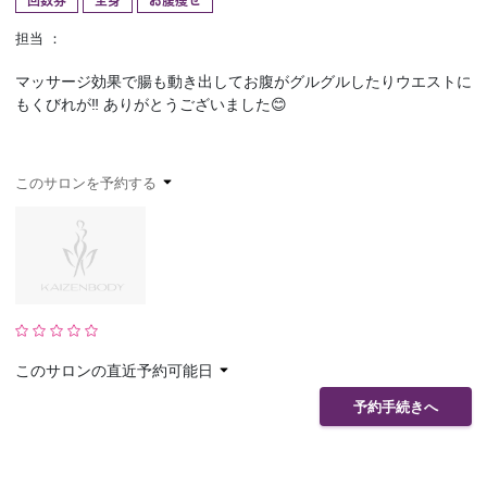
回数券
全身
お腹痩せ
予約確認
お気に入り
担当 ：
マッサージ効果で腸も動き出してお腹がグルグルしたりウエストに
お問い合わせ
もくびれが‼️ ありがとうございました😊
このサロンを予約する
このサロンの直近予約可能日
予約手続きへ